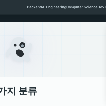
Backend
AI Engineering
Computer Science
Dev 
가지 분류