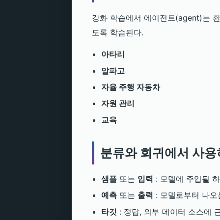
강화 학습에서 에이전트(agent)는
도록 학습된다.
아타리
알파고
자율 주행 자동차
자원 관리
교육
분류와 회귀에서 사용
샘플
또는
입력
: 모델에 주입될 
예측
또는
출력
: 모델로부터 나오는
타깃
: 정답, 외부 데이터 소스에